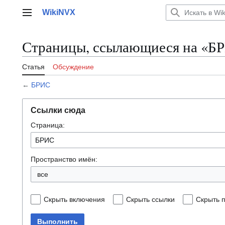
Перейти
WikiNVX
к
Главное меню
содержанию
Страницы, ссылающиеся на «Б
Статья
Обсуждение
←
БРИС
Ссылки сюда
Страница:
Пространство имён:
все
Скрыть включения
Скрыть ссылки
Скрыть 
Выполнить