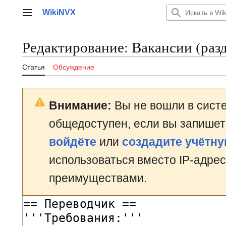
Перейти
WikiNVX
к
Главное меню
содержанию
Редактирование:
Вакансии
(разд
Статья
Обсуждение
Внимание:
Вы не вошли в систе
общедоступен, если вы запишет
войдёте
или
создадите учётну
использоваться вместо IP-адрес
преимуществами.