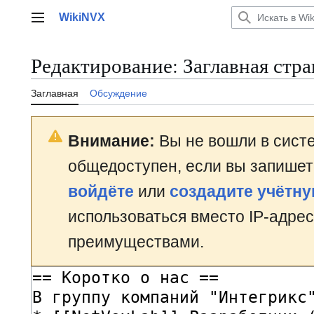
Перейти
WikiNVX
к
Главное меню
содержанию
Редактирование:
Заглавная стр
Заглавная
Обсуждение
Внимание:
Вы не вошли в систе
общедоступен, если вы запишет
войдёте
или
создадите учётну
использоваться вместо IP-адрес
преимуществами.