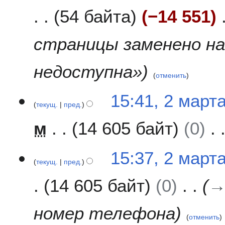
м
54 байта
−14 551
а
р
т
страницы заменено н
а
2
недоступна»
0
отменить
1
5
2
15:41, 2 март
текущ.
пред.
м
а
м
14 605 байт
0
р
т
а
15:37, 2 март
2
текущ.
пред.
0
14 605 байт
0
1
5
номер телефона
отменить