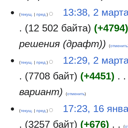
13:38, 2 март
текущ.
пред.
12 502 байта
+4794
решения (драфт)
отменить
12:29, 2 март
текущ.
пред.
7708 байт
+4451
вариант
отменить
1
17:23, 16 янв
текущ.
пред.
6
я
3257 байт
+676
н
о