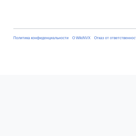
к
и
Политика конфиденциальности
О WikiNVX
Отказ от ответственнос