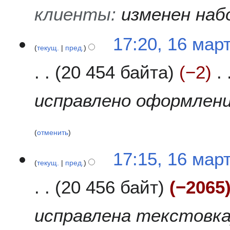
а
клиенты
:
изменен наб
в
к
1
17:20, 16 мар
и
текущ.
пред.
6
м
20 454 байта
−2
а
р
т
исправлено оформление
а
2
0
отменить
1
5
17:15, 16 мар
текущ.
пред.
20 456 байт
−2065
исправлена текстовк