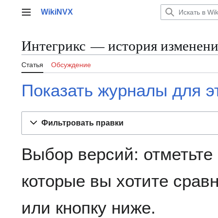
Перейти
WikiNVX
к
Главное меню
содержанию
Интегрикс — история изменен
Статья
Обсуждение
Показать журналы для э
Фильтровать правки
Выбор версий: отметьте
которые вы хотите сравн
или кнопку ниже.