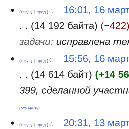
16:01, 16 мар
текущ.
пред.
14 192 байта
−422
задачи
:
исправлена те
15:56, 16 мар
текущ.
пред.
14 614 байт
+14 5
399, сделанной участ
отменить
1
20:31, 13 мар
текущ.
пред.
3