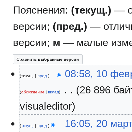
Пояснения:
(текущ.)
— о
версии;
(пред.)
— отлич
версии;
м
— малые изме
1
08:58, 10 фев
текущ.
пред.
0
ф
26 896 бай
е
обсуждение
вклад
в
Н
р
visualeditor
е
а
т
л
2
16:05, 20 мар
о
я
текущ.
пред.
0
п
2