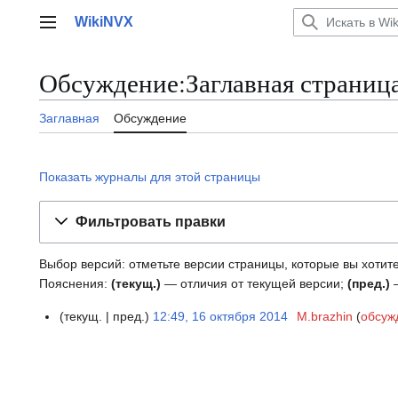
Перейти
WikiNVX
к
Главное меню
содержанию
Обсуждение:Заглавная страниц
Заглавная
Обсуждение
Показать журналы для этой страницы
Фильтровать правки
Выбор версий: отметьте версии страницы, которые вы хотите
Пояснения:
(текущ.)
— отличия от текущей версии;
(пред.)
—
текущ.
пред.
12:49, 16 октября 2014
M.brazhin
обсуж
1
6
о
к
т