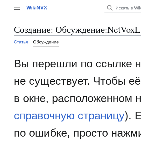
Перейти
WikiNVX
к
Главное меню
содержанию
Создание:
Обсуждение:NetVoxL
Статья
Обсуждение
Вы перешли по ссылке на
не существует. Чтобы её
в окне, расположенном 
справочную страницу
). 
по ошибке, просто нажм