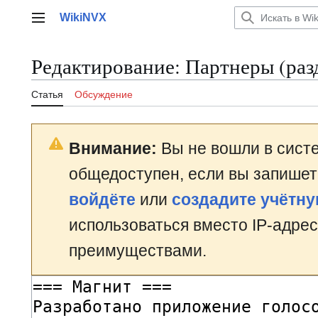
Перейти
WikiNVX
к
Главное меню
содержанию
Редактирование:
Партнеры
(раз
Статья
Обсуждение
Внимание:
Вы не вошли в систе
общедоступен, если вы запишет
войдёте
или
создадите учётну
использоваться вместо IP-адрес
преимуществами.